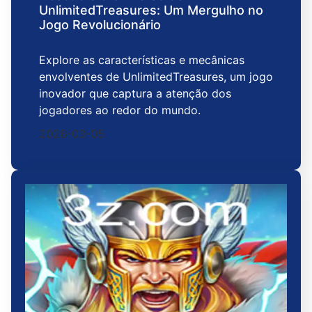
UnlimitedTreasures: Um Mergulho no
Jogo Revolucionário
Explore as características e mecânicas
envolventes de UnlimitedTreasures, um jogo
inovador que captura a atenção dos
jogadores ao redor do mundo.
2026-03-05