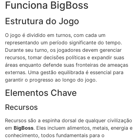
Funciona BigBoss
Estrutura do Jogo
O jogo é dividido em turnos, com cada um
representando um período significante do tempo.
Durante seu turno, os jogadores devem gerenciar
recursos, tomar decisões políticas e expandir suas
áreas enquanto defende suas fronteiras de ameaças
externas. Uma gestão equilibrada é essencial para
garantir o progresso ao longo do jogo.
Elementos Chave
Recursos
Recursos são a espinha dorsal de qualquer civilização
em
BigBoss
. Eles incluem alimentos, metais, energia e
conhecimento, todos fundamentais para o