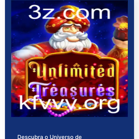
Descubra o Universo de