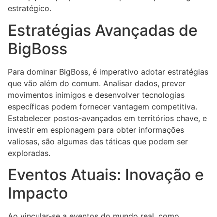
estratégico.
Estratégias Avançadas de
BigBoss
Para dominar BigBoss, é imperativo adotar estratégias
que vão além do comum. Analisar dados, prever
movimentos inimigos e desenvolver tecnologias
específicas podem fornecer vantagem competitiva.
Estabelecer postos-avançados em territórios chave, e
investir em espionagem para obter informações
valiosas, são algumas das táticas que podem ser
exploradas.
Eventos Atuais: Inovação e
Impacto
Ao vincular-se a eventos do mundo real, como