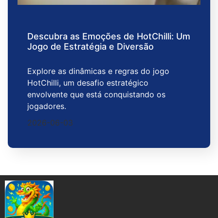
Descubra as Emoções de HotChilli: Um
Jogo de Estratégia e Diversão
Explore as dinâmicas e regras do jogo
HotChilli, um desafio estratégico
envolvente que está conquistando os
jogadores.
2026-06-03