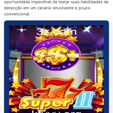
oportunidade imperdível de testar suas habilidades de
detecção em um cenário envolvente e pouco
convencional.