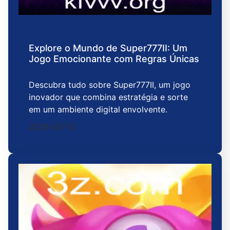
Explore o Mundo de Super777II: Um
Jogo Emocionante com Regras Únicas
Descubra tudo sobre Super777II, um jogo
inovador que combina estratégia e sorte
em um ambiente digital envolvente.
2026-03-12