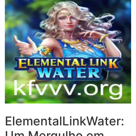
ElementalLinkWater:
Um Mergulho em