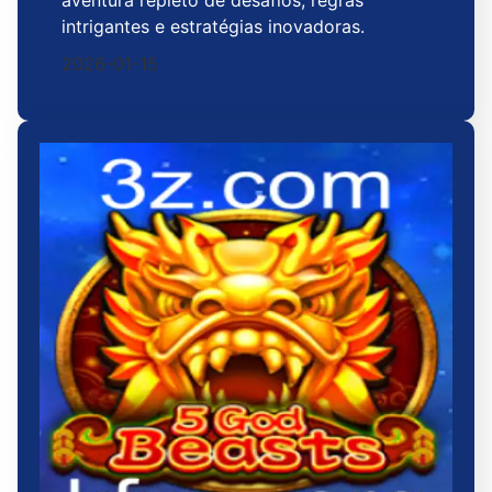
aventura repleto de desafios, regras
intrigantes e estratégias inovadoras.
2026-01-15