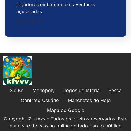
jogadores embarcam em aventuras
açucaradas.
2026-02-13
Sic Bo
Monopoly
Jogos de loteria
Pesca
Contrato Usuário
Manchetes de Hoje
Mapa do Google
Copyright © kfvvv - Todos os direitos reservados. Este
é um site de cassino online voltado para o público