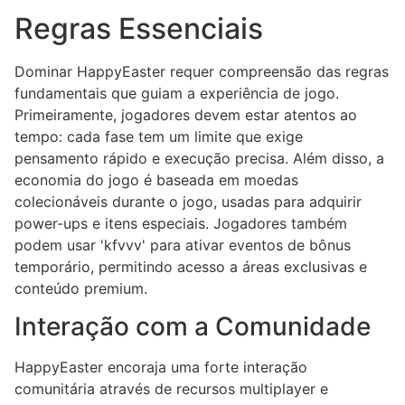
Regras Essenciais
Dominar HappyEaster requer compreensão das regras
fundamentais que guiam a experiência de jogo.
Primeiramente, jogadores devem estar atentos ao
tempo: cada fase tem um limite que exige
pensamento rápido e execução precisa. Além disso, a
economia do jogo é baseada em moedas
colecionáveis durante o jogo, usadas para adquirir
power-ups e itens especiais. Jogadores também
podem usar 'kfvvv' para ativar eventos de bônus
temporário, permitindo acesso a áreas exclusivas e
conteúdo premium.
Interação com a Comunidade
HappyEaster encoraja uma forte interação
comunitária através de recursos multiplayer e