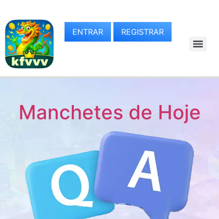
ENTRAR
REGISTRAR
Manchetes de Hoje