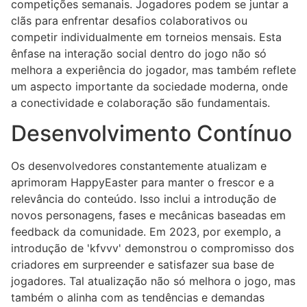
competições semanais. Jogadores podem se juntar a
clãs para enfrentar desafios colaborativos ou
competir individualmente em torneios mensais. Esta
ênfase na interação social dentro do jogo não só
melhora a experiência do jogador, mas também reflete
um aspecto importante da sociedade moderna, onde
a conectividade e colaboração são fundamentais.
Desenvolvimento Contínuo
Os desenvolvedores constantemente atualizam e
aprimoram HappyEaster para manter o frescor e a
relevância do conteúdo. Isso inclui a introdução de
novos personagens, fases e mecânicas baseadas em
feedback da comunidade. Em 2023, por exemplo, a
introdução de 'kfvvv' demonstrou o compromisso dos
criadores em surpreender e satisfazer sua base de
jogadores. Tal atualização não só melhora o jogo, mas
também o alinha com as tendências e demandas