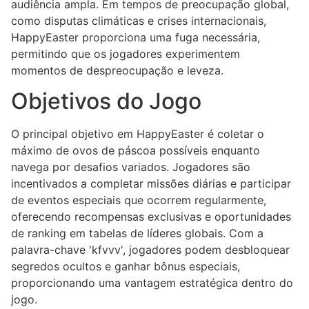
audiência ampla. Em tempos de preocupação global,
como disputas climáticas e crises internacionais,
HappyEaster proporciona uma fuga necessária,
permitindo que os jogadores experimentem
momentos de despreocupação e leveza.
Objetivos do Jogo
O principal objetivo em HappyEaster é coletar o
máximo de ovos de páscoa possíveis enquanto
navega por desafios variados. Jogadores são
incentivados a completar missões diárias e participar
de eventos especiais que ocorrem regularmente,
oferecendo recompensas exclusivas e oportunidades
de ranking em tabelas de líderes globais. Com a
palavra-chave 'kfvvv', jogadores podem desbloquear
segredos ocultos e ganhar bônus especiais,
proporcionando uma vantagem estratégica dentro do
jogo.