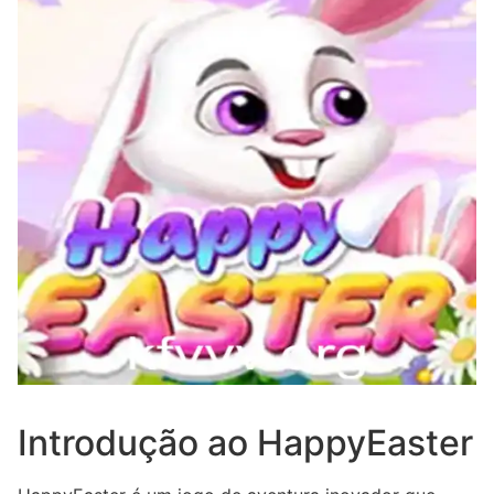
Introdução ao HappyEaster