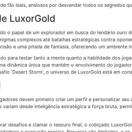
de fãs leais, ansiosos por desvendar todos os segredos qu
de LuxorGold
o o papel de um explorador em busca do lendário ouro do
igmas complexos até batalhas estratégicas contra oponen
cisão e uma pitada de fantasia, oferecendo um ambiente im
o para testar tanto a mente quanto a habilidade dos jogad
uma dinâmica única que mantém o envolvimento do jogador 
afio 'Desert Storm', o universo de LuxorGold está em cons
d
ogadores devem primeiro criar um perfil e personalizar seu 
des variam desde inteligência estratégica a força bruta, p
erar desafios e clamar o tesouro final, o cobiçado LuxorGo
uidadoso e execução precisa. Recursos são limitados, e 