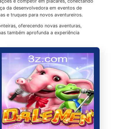
zações e competir em placares, conectando
ença da desenvolvedora em eventos de
as e truques para novos aventureiros.
nteiras, oferecendo novas aventuras,
 mas também aprofunda a experiência