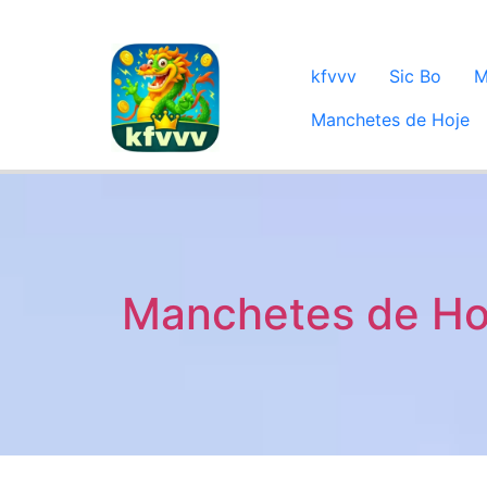
kfvvv
Sic Bo
M
Manchetes de Hoje
Manchetes de Ho