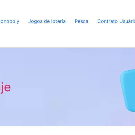
onopoly
Jogos de loteria
Pesca
Contrato Usuári
je