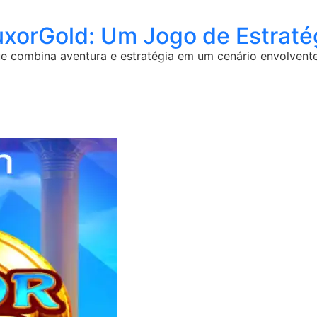
xorGold: Um Jogo de Estraté
 combina aventura e estratégia em um cenário envolvente