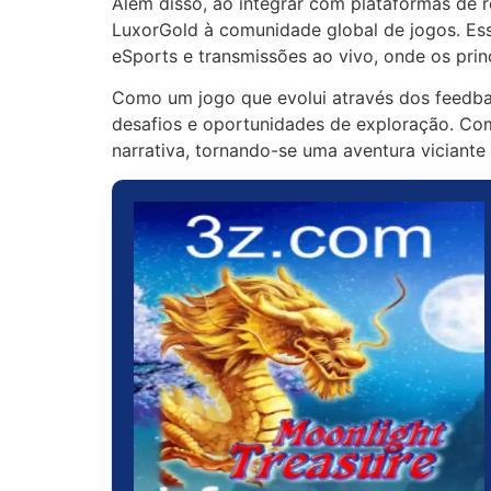
Além disso, ao integrar com plataformas de 
LuxorGold à comunidade global de jogos. Ess
eSports e transmissões ao vivo, onde os pri
Como um jogo que evolui através dos feedbac
desafios e oportunidades de exploração. Co
narrativa, tornando-se uma aventura viciante