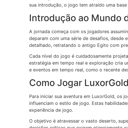
sua introdução, o jogo tem atraído uma base 
Introdução ao Mundo 
A jornada começa com os jogadores assumind
deparam com uma série de desafios, desde en
detalhado, retratando o antigo Egito com pre
Cada nível do jogo é cuidadosamente projetad
estratégia em tempo real e exploração cria 
e eventos em tempo real, como o recente des
Como Jogar LuxorGol
Para iniciar sua aventura em LuxorGold, os j
influenciam o estilo de jogo. Estas habilida
experiência de jogo.
O objetivo é atravessar o vasto deserto, sup
decisões críticas que exigem planejamento c