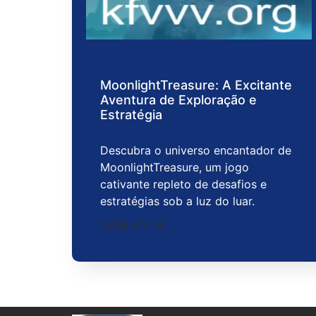
MoonlightTreasure: A Excitante
Aventura de Exploração e
Estratégia
Descubra o universo encantador de
MoonlightTreasure, um jogo
cativante repleto de desafios e
estratégias sob a luz do luar.
2026-03-14