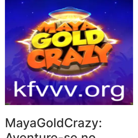
MayaGoldCrazy:
Aventure-se no