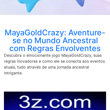
MayaGoldCrazy: Aventure-
se no Mundo Ancestral
com Regras Envolventes
Descubra o emocionante jogo MayaGoldCrazy, suas
regras inovadoras e como ele se conecta aos eventos
atuais, tudo através de uma jornada ancestral
intrigante.