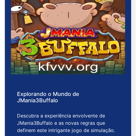
Explorando o Mundo de
JMania3Buffalo
Descubra a experiência envolvente de
JMania3Buffalo e as novas regras que
definem este intrigante jogo de simulação.