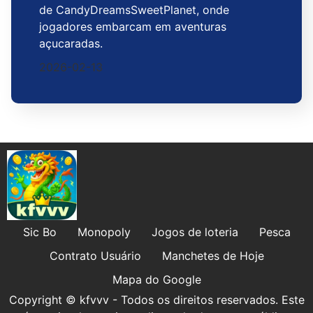
de CandyDreamsSweetPlanet, onde
jogadores embarcam em aventuras
açucaradas.
2026-02-13
Sic Bo
Monopoly
Jogos de loteria
Pesca
Contrato Usuário
Manchetes de Hoje
Mapa do Google
Copyright © kfvvv - Todos os direitos reservados. Este