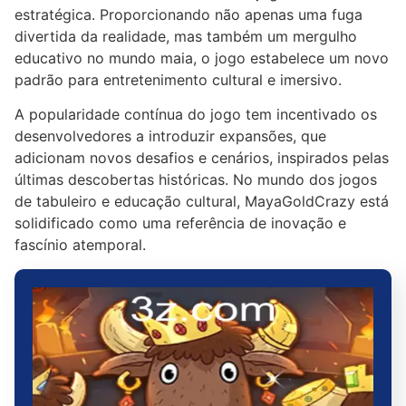
estratégica. Proporcionando não apenas uma fuga
divertida da realidade, mas também um mergulho
educativo no mundo maia, o jogo estabelece um novo
padrão para entretenimento cultural e imersivo.
A popularidade contínua do jogo tem incentivado os
desenvolvedores a introduzir expansões, que
adicionam novos desafios e cenários, inspirados pelas
últimas descobertas históricas. No mundo dos jogos
de tabuleiro e educação cultural, MayaGoldCrazy está
solidificado como uma referência de inovação e
fascínio atemporal.