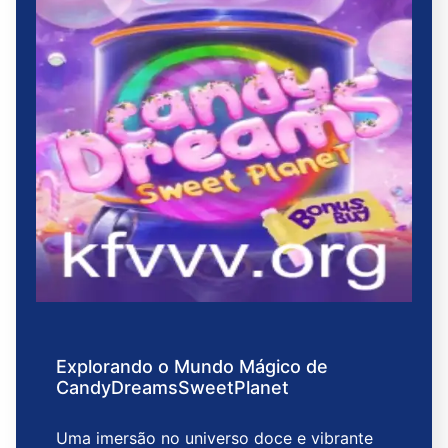
Explorando o Mundo Mágico de
CandyDreamsSweetPlanet
Uma imersão no universo doce e vibrante