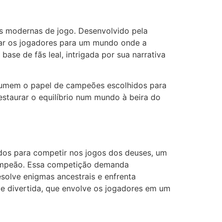
s modernas de jogo. Desenvolvido pela
tar os jogadores para um mundo onde a
se de fãs leal, intrigada por sua narrativa
sumem o papel de campeões escolhidos para
estaurar o equilíbrio num mundo à beira do
dos para competir nos jogos dos deuses, um
campeão. Essa competição demanda
solve enigmas ancestrais e enfrenta
 e divertida, que envolve os jogadores em um