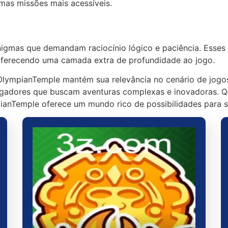
umas missões mais acessíveis.
igmas que demandam raciocínio lógico e paciência. Esses 
, oferecendo uma camada extra de profundidade ao jogo.
OlympianTemple mantém sua relevância no cenário de jogos
 jogadores que buscam aventuras complexas e inovadoras. 
ianTemple oferece um mundo rico de possibilidades para s