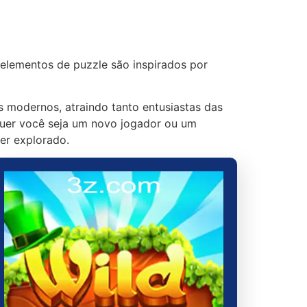
elementos de puzzle são inspirados por
 modernos, atraindo tanto entusiastas das
Quer você seja um novo jogador ou um
er explorado.