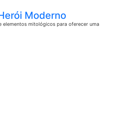
 Herói Moderno
 elementos mitológicos para oferecer uma