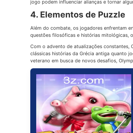
jogo podem influenciar alianças e tornar alg
4. Elementos de Puzzle
Além do combate, os jogadores enfrentam en
questões filosóficas e histórias mitológicas
Com o advento de atualizações constantes, 
clássicas histórias da Grécia antiga quanto
veterano em busca de novos desafios, Olymp