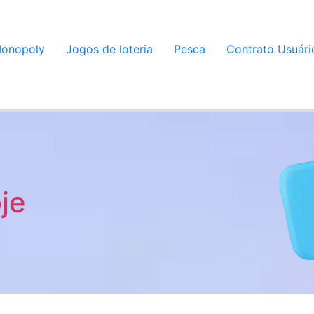
onopoly
Jogos de loteria
Pesca
Contrato Usuári
je