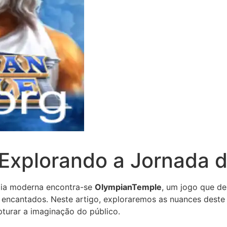
Explorando a Jornada 
égia moderna encontra-se
OlympianTemple
, um jogo que d
s encantados. Neste artigo, exploraremos as nuances deste
pturar a imaginação do público.