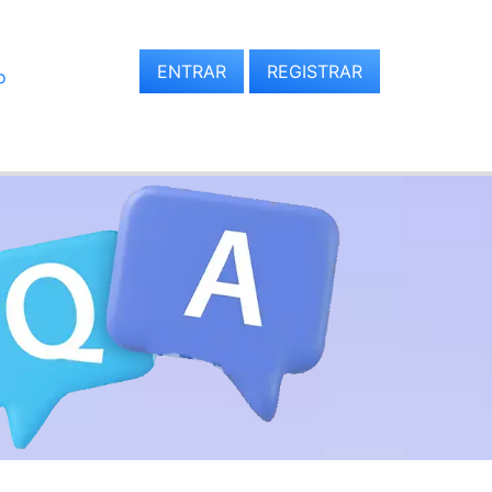
ENTRAR
REGISTRAR
o