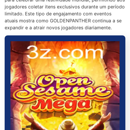
jogadores coletar itens exclusivos durante um período
limitado. Este tipo de engajamento com eventos
atuais mostra como GOLDENPANTHER continua a se
expandir e a atrair novos jogadores diariamente.