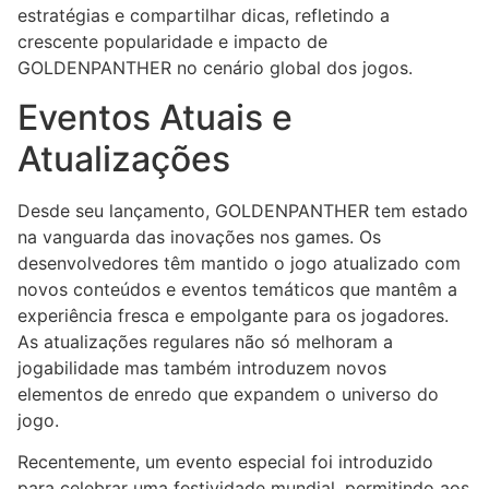
estratégias e compartilhar dicas, refletindo a
crescente popularidade e impacto de
GOLDENPANTHER no cenário global dos jogos.
Eventos Atuais e
Atualizações
Desde seu lançamento, GOLDENPANTHER tem estado
na vanguarda das inovações nos games. Os
desenvolvedores têm mantido o jogo atualizado com
novos conteúdos e eventos temáticos que mantêm a
experiência fresca e empolgante para os jogadores.
As atualizações regulares não só melhoram a
jogabilidade mas também introduzem novos
elementos de enredo que expandem o universo do
jogo.
Recentemente, um evento especial foi introduzido
para celebrar uma festividade mundial, permitindo aos