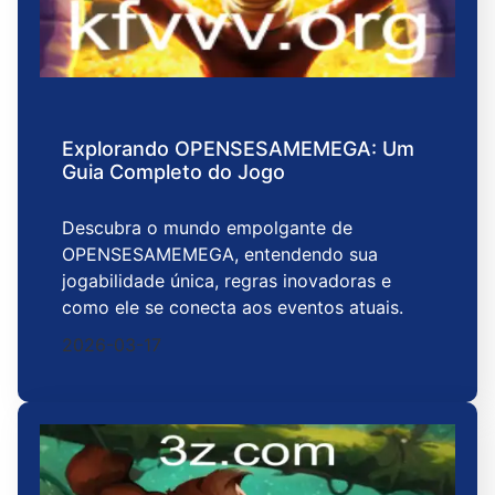
Explorando OPENSESAMEMEGA: Um
Guia Completo do Jogo
Descubra o mundo empolgante de
OPENSESAMEMEGA, entendendo sua
jogabilidade única, regras inovadoras e
como ele se conecta aos eventos atuais.
2026-03-17