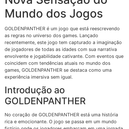
Mundo dos Jogos
GOLDENPANTHER é um jogo que está reescrevendo
as regras no universo dos games. Lançado
recentemente, este jogo tem capturado a imaginação
de jogadores de todas as idades com sua narrativa
envolvente e jogabilidade cativante. Com eventos que
coincidem com tendências atuais no mundo dos
games, GOLDENPANTHER se destaca como uma
experiência imersiva sem igual.
Introdução ao
GOLDENPANTHER
No coração de GOLDENPANTHER está uma história
rica e emocionante. O jogo se passa em um mundo
fictício onde os jogadores embarcam em uma jornada