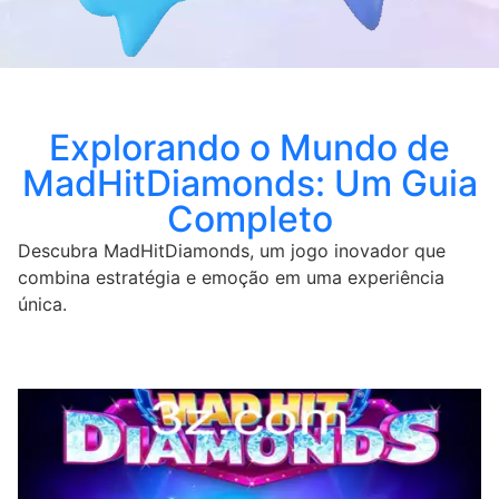
Explorando o Mundo de
MadHitDiamonds: Um Guia
Completo
Descubra MadHitDiamonds, um jogo inovador que
combina estratégia e emoção em uma experiência
única.