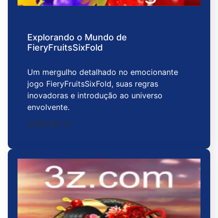
Explorando o Mundo de
FieryFruitsSixFold
Um mergulho detalhado no emocionante
jogo FieryFruitsSixFold, suas regras
inovadoras e introdução ao universo
envolvente.
2026-05-31